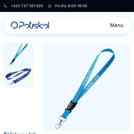
+420 737 361 926
Po–Pá: 8:00–16:00
Menu