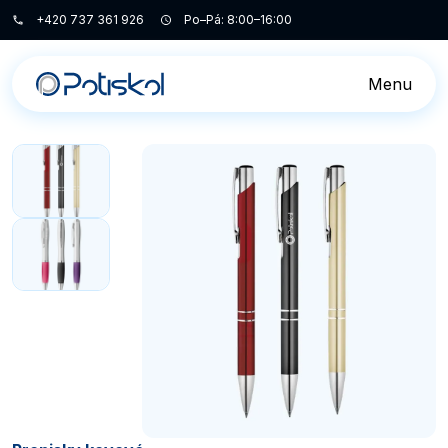
+420 737 361 926
Po–Pá: 8:00–16:00
Menu