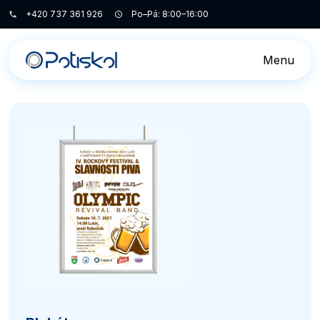
+420 737 361 926
Po–Pá: 8:00–16:00
Menu