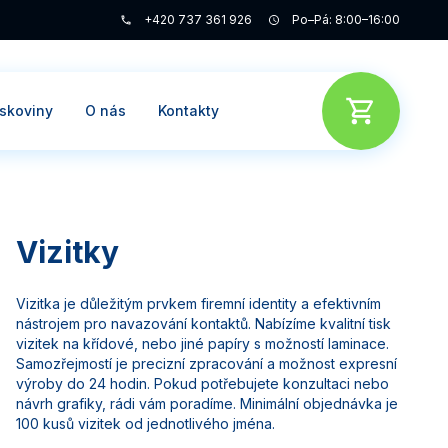
+420 737 361 926
Po–Pá: 8:00–16:00
iskoviny
O nás
Kontakty
Vizitky
Vizitka je důležitým prvkem firemní identity a efektivním
nástrojem pro navazování kontaktů. Nabízíme kvalitní tisk
vizitek na křídové, nebo jiné papíry s možností laminace.
Samozřejmostí je precizní zpracování a možnost expresní
výroby do 24 hodin. Pokud potřebujete konzultaci nebo
návrh grafiky, rádi vám poradíme. Minimální objednávka je
100 kusů vizitek od jednotlivého jména.