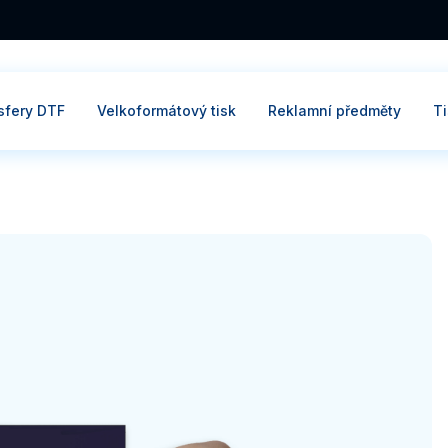
sfery DTF
Velkoformátový tisk
Reklamní předměty
T