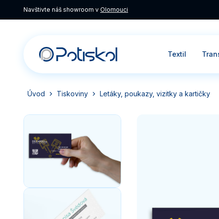
Navštivte náš showroom v
Olomouci
Textil
Tran
Úvod
Tiskoviny
Letáky, poukazy, vizitky a kartičky