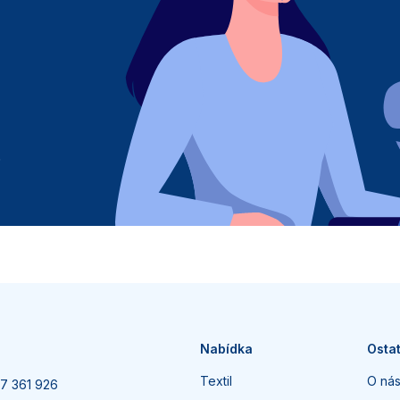
6
Nabídka
Ostat
Textil
O ná
7 361 926