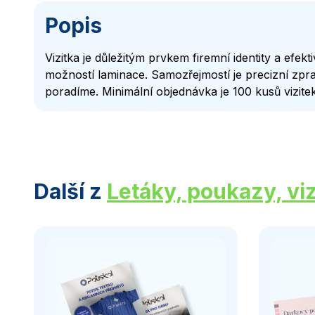
Popis
Vizitka je důležitým prvkem firemní identity a efek
možností laminace. Samozřejmostí je precizní zpr
poradíme. Minimální objednávka je 100 kusů vizite
Další z
Letáky, poukazy, viz