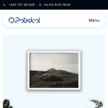
+420 737 361 926
Po–Pá: 8:00–16:00
Menu