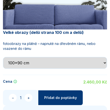
Velké obrazy (delší strana 100 cm a delší)
fotoobrazy na plátně – napnuté na dřevěném rámu, nebo
vsazené do rámu
Cena
2.460,00 Kč
Množství
−
+
Přidat do poptávky