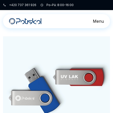
+420 737 361 926
Po–Pá: 8:00–16:00
Menu