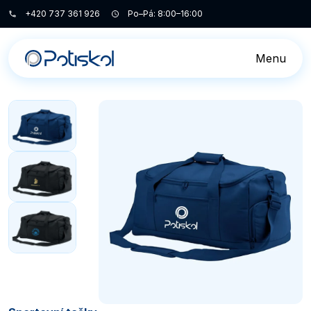
+420 737 361 926
Po–Pá: 8:00–16:00
Menu